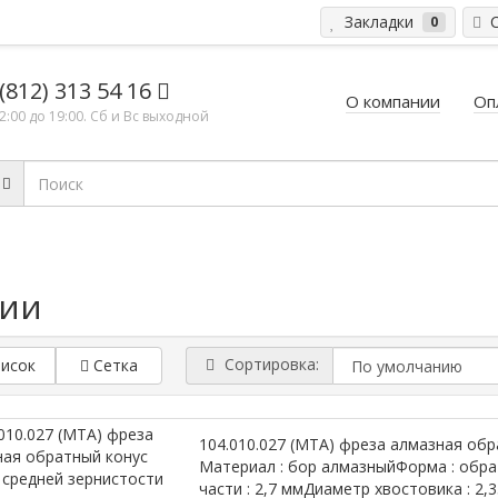
Закладки
С
0
(812) 313 54 16
О компании
Оп
12:00 до 19:00. Сб и Вс выходной
ции
Сортировка:
исок
Сетка
104.010.027 (МТА) фреза алмазная обр
Материал : бор алмазныйФорма : обр
части : 2,7 ммДиаметр хвостовика : 2