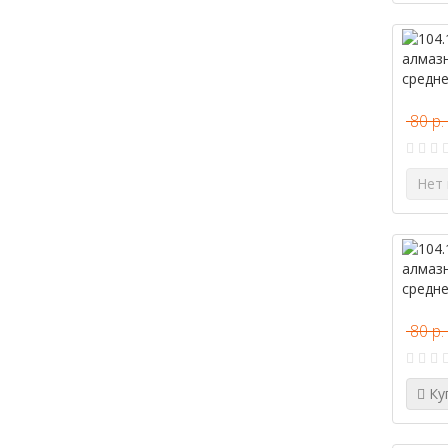
80 р.
Нет 
80 р.
Ку