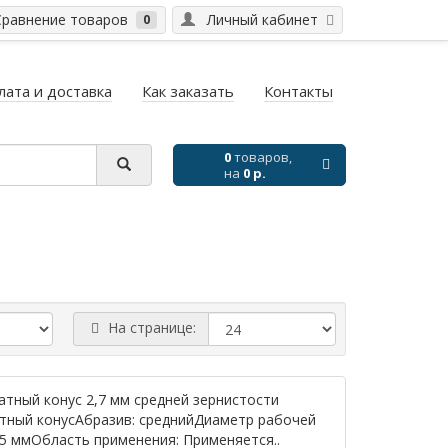
равнение товаров
Личный кабинет
0
лата и доставка
Как заказать
Контакты
0
товаров,
на
0 р.
На странице:
атный конус 2,7 мм средней зернистости
атный конусАбразив: среднийДиаметр рабочей
,35 ммОбласть применения: Применяется..