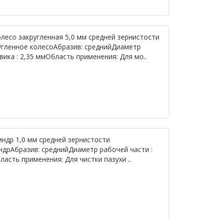
олесо закругленная 5,0 мм средней зернистости
угленное колесоАбразив: среднийДиаметр
вика : 2,35 ммОбласть применения: Для мо..
индр 1,0 мм средней зернистости
ндрАбразив: среднийДиаметр рабочей части :
асть применения: Для чистки пазухи ..