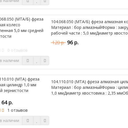
в наличии
104.068.050 (МТА/Б) фреза алмазная к
Материал : бор алмазныйФорма : закр
рабочей части : 5,0 ммДиаметр хвосто
96 р.
120 р.
0 отзывов
в наличии
104.110.010 (МТА) фреза алмазная цил
Материал : бор алмазныйФорма : цили
1,0 ммДиаметр хвостовика : 2,35 ммОбл
64 р.
1 отзывов
в наличии