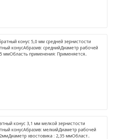
братный конус 5,0 мм средней зернистости
атный конусАбразив: среднийДиаметр рабочей
,35 ммОбласть применения: Применяется..
атный конус 3,1 мм мелкой зернистости
атный конусАбразив: мелкийДиаметр рабочей
,2ммДиаметр хвостовика : 2,35 ммОбласт..