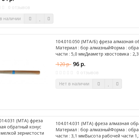
0 отзывов
в наличии
104.010.050 (МТА/Б) фреза алмазная о
Материал : бор алмазныйФорма : обр
части : 5,0 ммДиаметр хвостовика : 2
96 р.
120 р.
0 отзывов
Нет в наличии
104.014.031 (МТА) фреза алмазная обр
Материал : бор алмазныйФорма : обр
части : 3,1 ммВысота рабочей части 1