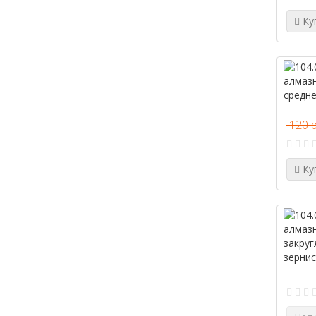
Ку
120 
Ку