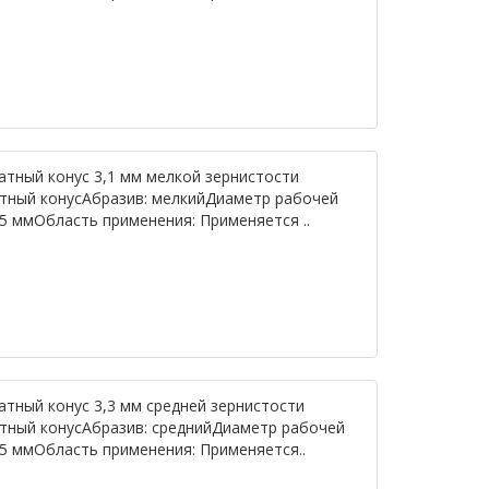
атный конус 3,1 мм мелкой зернистости
атный конусАбразив: мелкийДиаметр рабочей
,35 ммОбласть применения: Применяется ..
атный конус 3,3 мм средней зернистости
атный конусАбразив: среднийДиаметр рабочей
,35 ммОбласть применения: Применяется..