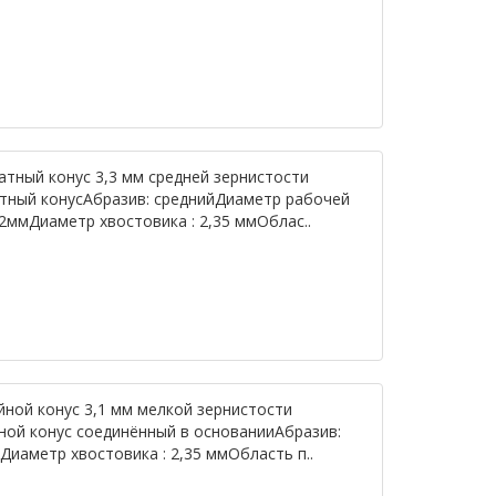
атный конус 3,3 мм средней зернистости
атный конусАбразив: среднийДиаметр рабочей
,2ммДиаметр хвостовика : 2,35 ммОблас..
йной конус 3,1 мм мелкой зернистости
ной конус соединённый в основанииАбразив:
Диаметр хвостовика : 2,35 ммОбласть п..